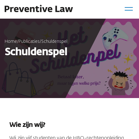
Home
/
Publicaties
/
Schuldenspel
Schuldenspel
Wie zijn wij?
Wij zijn vijf studenten van de HBO-rechtenopleiding