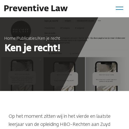
Home
/
Publicaties
/
Ken je recht
Ken je recht!
Op het moment zitten wij in het vierde en laatste
leerjaar van de opleiding HBO-Rechten aan Zuyd