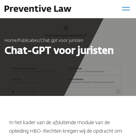
Home
/
Publicaties
/
Chat gpt voor juristen
Chat-GPT voor juristen
In het kader van de afsluitende module van de
opleiding HBO-Rechten kregen wij de opdracht om